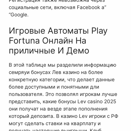
социальные сети, включая Facebook а”
“Google.
Игровые Автоматы Play
Fortuna Онлайн На
приличные И Демо
В этой таблице мы разделили информацию
семряуи бонусах Лев казино на более
конкретную категории, что делает данные
более доступными и понятными дли
пользователя. Это позволял игрокам лучше
представить, какие бонусы Lev casino 2025
они получат на везде этапе пополнения
который депозита. В казино Lev игроки с РФ
могут сделать ставки на кварплату и
получать настоящие выигрыши. Клуб