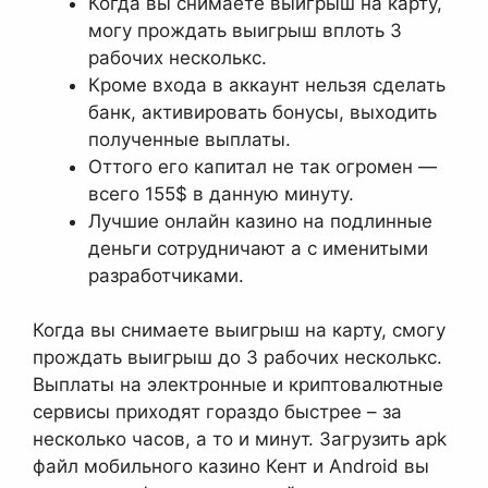
Когда вы снимаете выигрыш на карту,
могу прождать выигрыш вплоть 3
рабочих несколькс.
Кроме входа в аккаунт нельзя сделать
банк, активировать бонусы, выходить
полученные выплаты.
Оттого его капитал не так огромен —
всего 155$ в данную минуту.
Лучшие онлайн казино на подлинные
деньги сотрудничают а с именитыми
разработчиками.
Когда вы снимаете выигрыш на карту, смогу
прождать выигрыш до 3 рабочих несколькс.
Выплаты на электронные и криптовалютные
сервисы приходят гораздо быстрее – за
несколько часов, а то и минут. Загрузить apk
файл мобильного казино Кент и Android вы