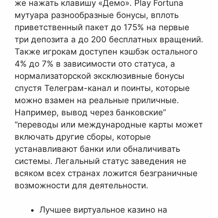
же нажать клавишу «Демо». Play Fortuna
мутуара разнообразные бонусы, вплоть
приветственный пакет до 175% на первые
три депозита а до 200 бесплатных вращений.
Также игрокам доступен кэшбэк остального
4% до 7% в зависимости ото статуса, а
нормализаторской эксклюзивные бонусы
спустя Телеграм-канал и поинты, которые
можно взамен на реальные приличные.
Например, вывод через банковские”
“переводы или международные карты может
включать другие сборы, которые
устанавливают банки или обналичивать
системы. Легальный статус заведения не
всяком всех странах ложится безграничные
возможности для деятельности.
Лучшее виртуальное казино на