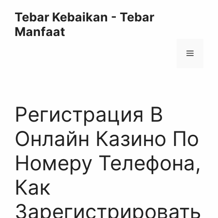
Langsung
Tebar Kebaikan - Tebar
ke
Manfaat
isi
Menu
Регистрация В
Онлайн Казино По
Номеру Телефона,
Как
Зарегистрировать