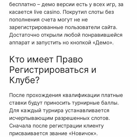
бесплатно – демо версии есть у всех игр, за
касается live casino. Покрутил слоты без
пополнения счета могут не не
зарегистрированные пользователи сайта.
Достаточно открыли любой понравившейся
аппарат и запустить но кнопкой «Демо».
Кто имеет Право
Регистрироваться и
Клубе?
После прохождения квалификации платные
ставки будут приносить турнирные баллы.
Для каждый турнира устанавливается
исчерпывающим разрешенных слотов.
Сначала после регистрации клиенту
присваивается звание «Новичок».