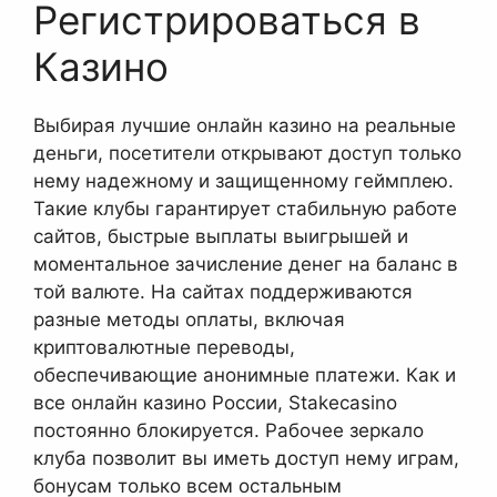
Регистрироваться в
Казино
Выбирая лучшие онлайн казино на реальные
деньги, посетители открывают доступ только
нему надежному и защищенному геймплею.
Такие клубы гарантирует стабильную работе
сайтов, быстрые выплаты выигрышей и
моментальное зачисление денег на баланс в
той валюте. На сайтах поддерживаются
разные методы оплаты, включая
криптовалютные переводы,
обеспечивающие анонимные платежи. Как и
все онлайн казино России, Stakecasino
постоянно блокируется. Рабочее зеркало
клуба позволит вы иметь доступ нему играм,
бонусам только всем остальным