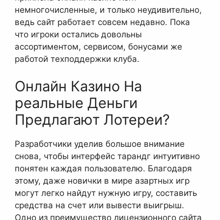
немногочисленные, и только неудивительно,
ведь сайт работает совсем недавно. Пока
что игроки остались довольны
ассортиментом, сервисом, бонусами же
работой техподдержки клуба.
Онлайн Казино На
реальные Деньги
Предлагают Лотереи?
Разработчики уделив большое внимание
снова, чтобы интерфейс тарандг интуитивно
понятен каждая пользователю. Благодаря
этому, даже новички в мире азартных игр
могут легко найдут нужную игру, составить
средства на счет или вывести выигрыш.
Одно из преимущество лицензионного сайта