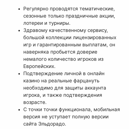
Регулярно проводятся тематические,
сезонные только праздничные акции,
лотереи и турниры.
Здравому качественному сервису,
большой коллекции лицензированных
игр и гарантированным выплатам, он
наверняка пробьется доверие
немалого количество игроков из
Европейских.
Подтверждение личной в онлайн
казино на реальные фарцануть
необходимо для защиты аккаунта
игрока, и также подтверждения
возрасте.
С точки точки функционала, мобильная
версия не уступает полную версии
сайта Эльдорадо.