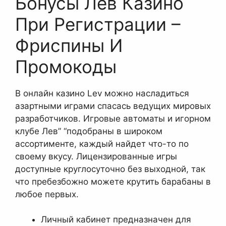
Бонусы Лев Казино
При Регистрации –
Фриспины И
Промокоды
В онлайн казино Lev можно насладиться
азартными играми спасась ведущих мировых
разработчиков. Игровые автоматы и игорном
клубе Лев” “подобраны в широком
ассортименте, каждый найдет что-то по
своему вкусу. Лицензированные игры
доступные круглосуточно без выходной, так
что пребезбожно можете крутить барабаны в
любое первых.
Личный кабинет предназначен для