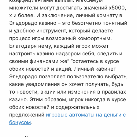
коэффициентами выплат. Максимум
множители могут достигать значений x5000,
x и более. И заключение, личный комнату в
Эльдорадо казино – это безотчетно понятный
и удобное инструмент, который делаете
процесс игры возможный комфортным.
Благодаря нему, каждый игрок может
настроить казино надзором себя, следить и
своими финансами же” “остаетесь в курсе
обоих новостей и акций. Личный кабинет
Эльдорадо позволяет пользователю выбрать,
какие уведомления он хочет получать, будь
то новости, акции или изменения в правилах
казино. Этим образом, игрок никогда в курсе
обоих новостей и содержательных
предложений
игровые автоматы на деньги с
бонусом
.