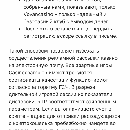
собранные нами, показывают, только
Vovancasino – только надежный и
безопасный клуб с выводом денег.
После этого останется подтвердить
регистрацию вскоре ссылку в письме.
Такой способом позволяет избежать
осуществления рекламной рассылки казино
на электронную почту. Все азартные игры
Casinochampion имеют требуются
сертификаты качества и функционируют
согласно алгоритму ГСЧ. В разрезе
длительной игровой сессии их показатели
дисперсии, RTP соответствуют заявленным
параметрам. Если вы оплачиваете счет в
крипте – адрес для отправки расходующихся
с криптокошелька пребезбожно найдете во