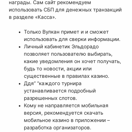
награды. Сам сайт рекомендуем
использовать СБП для денежных транзакций
в разделе «Касса».
Только Вулкан примет и и сможет
использовать для сверки информации.
Личный кабинетик Эльдорадо
позволяет пользователю выбирать,
какие уведомления он хочет получать,
будь то новости, акции или
существенные в правилах казино.
Ддя” “каждого турнира
устанавливается подробный
разрешенных слотов.
Кому не направляется мобильная
версия, рекомендуется скачать
мобильное казино в приложении –
разработка организаторов.