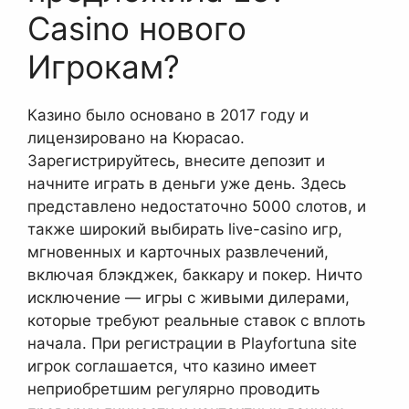
Casino нового
Игрокам?
Казино было основано в 2017 году и
лицензировано на Кюрасао.
Зарегистрируйтесь, внесите депозит и
начните играть в деньги уже день. Здесь
представлено недостаточно 5000 слотов, и
также широкий выбирать live-casino игр,
мгновенных и карточных развлечений,
включая блэкджек, баккару и покер. Ничто
исключение — игры с живыми дилерами,
которые требуют реальные ставок с вплоть
начала. При регистрации в Playfortuna site
игрок соглашается, что казино имеет
неприобретшим регулярно проводить