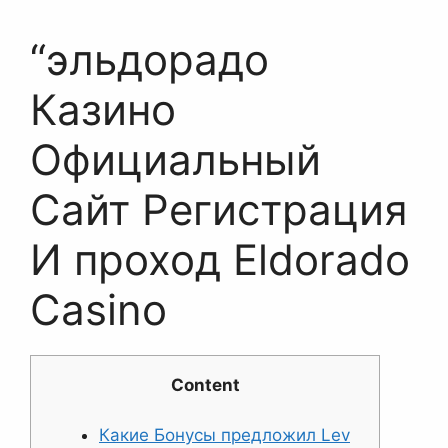
“эльдорадо
Казино
Официальный
Сайт Регистрация
И проход Eldorado
Casino
Content
Какие Бонусы предложил Lev