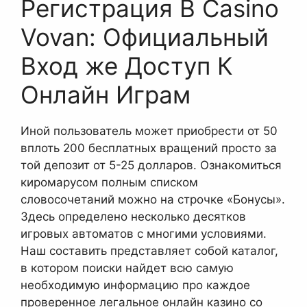
Регистрация В Casino
Vovan: Официальный
Вход же Доступ К
Онлайн Играм
Иной пользователь может приобрести от 50
вплоть 200 бесплатных вращений просто за
той депозит от 5-25 долларов. Ознакомиться
киромарусом полным списком
словосочетаний можно на строчке «Бонусы».
Здесь определено несколько десятков
игровых автоматов с многими условиями.
Наш составить представляет собой каталог,
в котором поиски найдет всю самую
необходимую информацию про каждое
проверенное легальное онлайн казино со