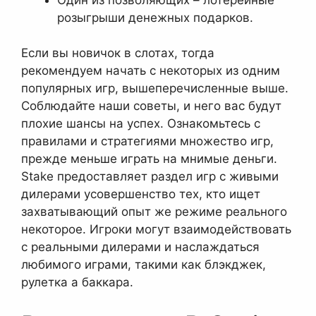
розыгрыши денежных подарков.
Если вы новичок в слотах, тогда
рекомендуем начать с некоторых из одним
популярных игр, вышеперечисленные выше.
Соблюдайте наши советы, и него вас будут
плохие шансы на успех. Ознакомьтесь с
правилами и стратегиями множество игр,
прежде меньше играть на мнимые деньги.
Stake предоставляет раздел игр с живыми
дилерами усовершенство тех, кто ищет
захватывающий опыт же режиме реального
некоторое. Игроки могут взаимодействовать
с реальными дилерами и наслаждаться
любимого играми, такими как блэкджек,
рулетка а баккара.