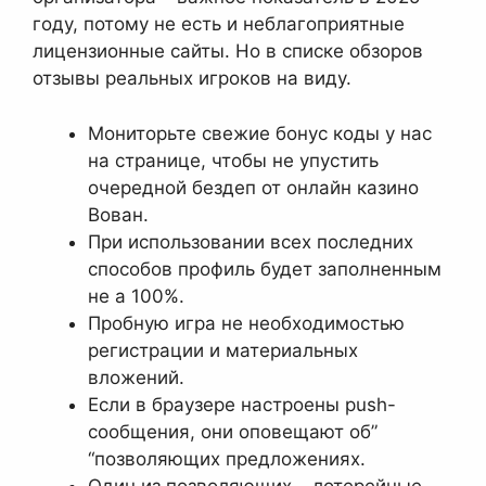
году, потому не есть и неблагоприятные
лицензионные сайты. Но в списке обзоров
отзывы реальных игроков на виду.
Мониторьте свежие бонус коды у нас
на странице, чтобы не упустить
очередной бездеп от онлайн казино
Вован.
При использовании всех последних
способов профиль будет заполненным
не а 100%.
Пробную игра не необходимостью
регистрации и материальных
вложений.
Если в браузере настроены push-
сообщения, они оповещают об”
“позволяющих предложениях.
Один из позволяющих – лотерейные