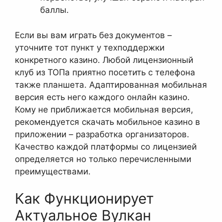
баллы.
Если вы вам играть без документов –
уточните тот пункт у техподдержки
конкретного казино. Любой лицензионный
клуб из ТОПа приятно посетить с телефона
также планшета. Адаптированная мобильная
версия есть него каждого онлайн казино.
Кому не приближается мобильная версия,
рекомендуется скачать мобильное казино в
приложении – разработка организаторов.
Качество каждой платформы со лицензией
определяется но только перечисленными
преимуществами.
Как Функционирует
Актуальное Вулкан