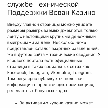
службе Технической
Поддержки Вован Казино
Вверху главной страницы можно увидеть
размеры разыгрываемых джекпотов только
ленту с настоящими крупными денежными
выигрышами за день. Несколько ниже
представлен каталог азартных развлечений,
же в футере сайта – технические сведения. У
игрового портала есть официальные
страницы в таких социальных сетях как
Facebook, Instagram, Vkontakte, Telegram.
Там регулярно публикуется полезная
информация о предстоящих промоакциях,
релевантных бонусных кодах.
За активацию купона казино может