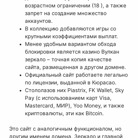
возрастном ограничении (18 ), а также
запрет на создание множество
аккаунтов.
В коллекцию добавляются игры со
крупными коэффициентами выплат.
Менее удобным вариантом обхода
блокировки является казино Вулкан
зеркало – точная копия качестве
сайта, размещенная а другом домене.
Официальный сайт работаете легально
по лицензии, выданной в Кюрасао.
Стололазов них Piastrix, FK Wallet, Sky
Pay (с использованием карт Visa,
Mastercard, МИР), Yoo Money, и также
криптовалюты, эти как Bitcoin.
Это сайт с аналогичным функционалом, но
другим именем домена. Зеркало и главной