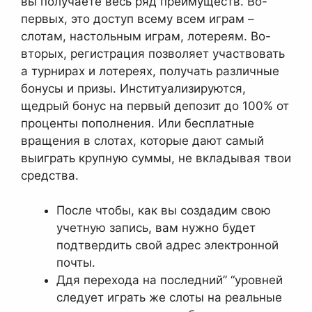
вы получаете весь ряд преимуществ. Во-
первых, это доступ всему всем играм –
слотам, настольным играм, лотереям. Во-
вторых, регистрация позволяет участвовать
а турнирах и лотереях, получать различные
бонусы и призы. Институализируются,
щедрый бонус на первый депозит до 100% от
проценты пополнения. Или бесплатные
вращения в слотах, которые дают самый
выиграть крупную суммы, не вкладывая твои
средства.
После чтобы, как вы создадим свою
учетную запись, вам нужно будет
подтвердить свой адрес электронной
почты.
Ддя перехода на последний” “уровней
следует играть же слоты на реальные