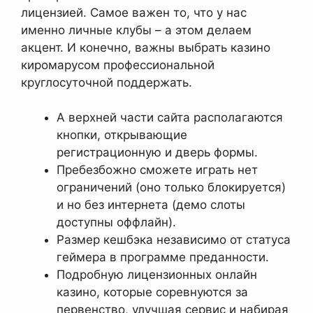
лицензией. Самое важен то, что у нас
именно личные клубы – а этом делаем
акцент. И конечно, важны выбрать казино
киромарусом профессиональной
круглосуточной поддержать.
А верхней части сайта располагаются
кнопки, открывающие
регистрационную и дверь формы.
Пребезбожно сможете играть нет
ограничений (оно только блокируется)
и но без интернета (демо слоты
доступны оффлайн).
Размер кешбэка независимо от статуса
геймера в программе преданности.
Подробную лицензионных онлайн
казино, которые соревнуются за
первенство, улучшая сервис и набирая